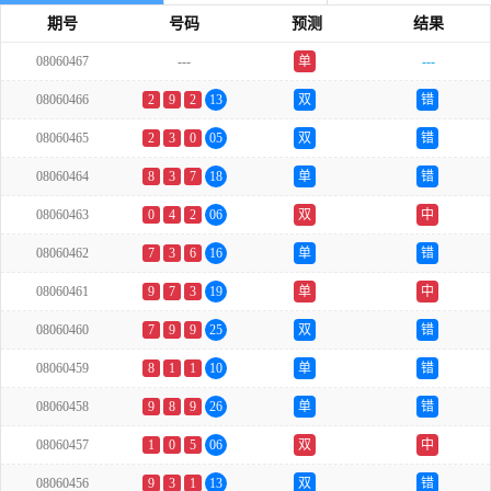
期号
号码
预测
结果
08060467
---
单
---
08060466
2
9
2
13
双
错
08060465
2
3
0
05
双
错
08060464
8
3
7
18
单
错
08060463
0
4
2
06
双
中
08060462
7
3
6
16
单
错
08060461
9
7
3
19
单
中
08060460
7
9
9
25
双
错
08060459
8
1
1
10
单
错
08060458
9
8
9
26
单
错
08060457
1
0
5
06
双
中
08060456
9
3
1
13
双
错