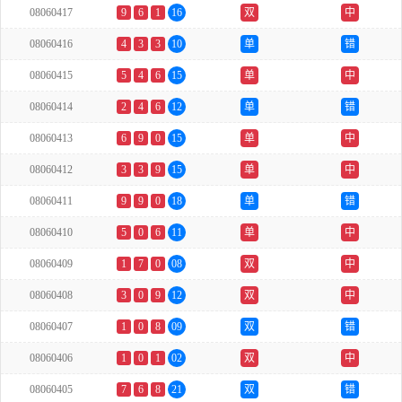
08060417
9
6
1
16
双
中
08060416
4
3
3
10
单
错
08060415
5
4
6
15
单
中
08060414
2
4
6
12
单
错
08060413
6
9
0
15
单
中
08060412
3
3
9
15
单
中
08060411
9
9
0
18
单
错
08060410
5
0
6
11
单
中
08060409
1
7
0
08
双
中
08060408
3
0
9
12
双
中
08060407
1
0
8
09
双
错
08060406
1
0
1
02
双
中
08060405
7
6
8
21
双
错