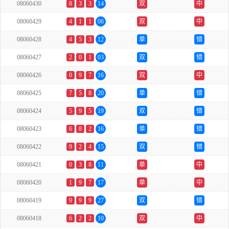
08060430
8
3
3
14
双
中
08060429
4
1
1
06
双
中
08060428
4
5
3
12
单
错
08060427
2
0
1
03
双
错
08060426
0
9
7
16
双
中
08060425
7
5
8
20
单
错
08060424
5
9
5
19
双
错
08060423
6
8
2
16
单
错
08060422
9
2
4
15
双
错
08060421
0
3
8
11
单
中
08060420
1
9
7
17
单
中
08060419
9
9
9
27
双
错
08060418
6
2
2
10
双
中