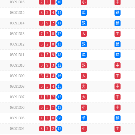
08091316
7
2
1
10
小
中
08091315
8
2
4
14
单
错
08091314
0
9
2
11
双
错
08091313
7
2
8
17
大
中
08091312
3
2
8
13
双
错
08091311
4
5
9
18
单
错
08091310
0
9
3
12
双
中
08091309
8
4
4
16
大
中
08091308
6
5
4
15
大
中
08091307
1
7
7
15
大
中
08091306
0
5
7
12
小
中
08091305
1
7
0
08
单
错
08091304
8
2
2
12
小
中