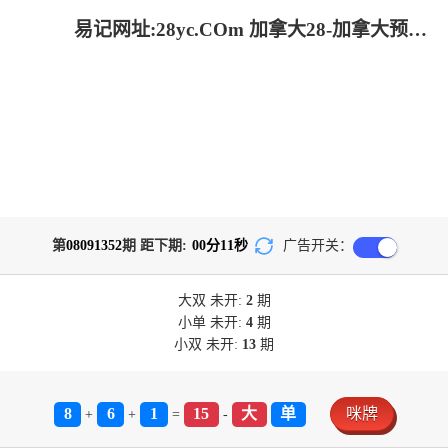
易记网址:28yc.COm 加拿大28-加拿大预测网|加拿大PC在线预测|加拿大PC结果查询|28在线预测咪牌查询_专注研究咪牌_加拿大PC结果走势_官方!
第
08091352
期 距下期:
00
分
11
秒
广告开关：
大双
未开:
2
期
小单
未开:
4
期
小双
未开:
13
期
8
6
1
15
大
单
咪牌
+
+
=
-