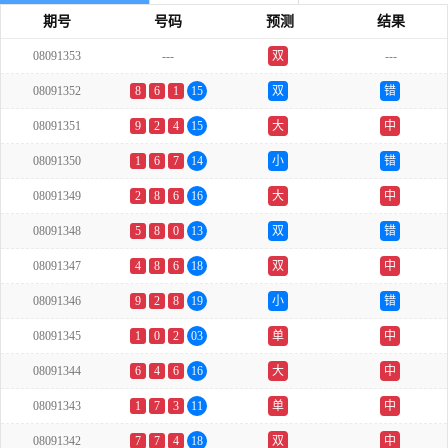
期号
号码
预测
结果
08091353
---
双
---
08091352
8
6
1
15
双
错
08091351
9
2
4
15
大
中
08091350
1
6
7
14
小
错
08091349
2
8
6
16
大
中
08091348
5
8
0
13
双
错
08091347
4
8
6
18
双
中
08091346
9
2
8
19
小
错
08091345
1
0
2
03
单
中
08091344
6
4
6
16
大
中
08091343
1
7
3
11
单
中
08091342
7
7
4
18
双
中