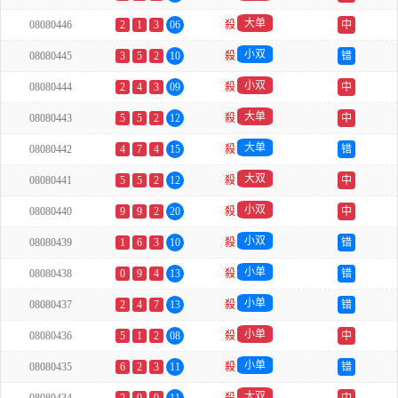
大单
08080446
2
1
3
06
殺
中
小双
08080445
3
5
2
10
殺
错
小双
08080444
2
4
3
09
殺
中
大单
08080443
5
5
2
12
殺
中
大单
08080442
4
7
4
15
殺
错
大双
08080441
5
5
2
12
殺
中
小双
08080440
9
9
2
20
殺
中
小双
08080439
1
6
3
10
殺
错
小单
08080438
0
9
4
13
殺
错
小单
08080437
2
4
7
13
殺
错
小单
08080436
5
1
2
08
殺
中
小单
08080435
6
2
3
11
殺
错
大双