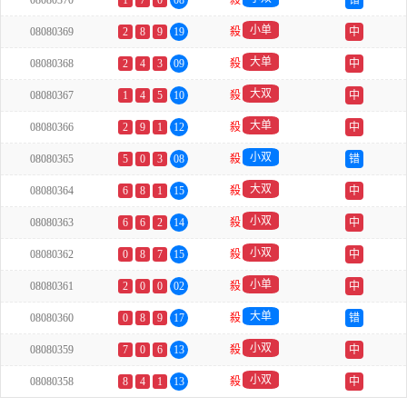
08080370
1
7
0
08
殺
错
小单
08080369
2
8
9
19
殺
中
大单
08080368
2
4
3
09
殺
中
大双
08080367
1
4
5
10
殺
中
大单
08080366
2
9
1
12
殺
中
小双
08080365
5
0
3
08
殺
错
大双
08080364
6
8
1
15
殺
中
小双
08080363
6
6
2
14
殺
中
小双
08080362
0
8
7
15
殺
中
小单
08080361
2
0
0
02
殺
中
大单
08080360
0
8
9
17
殺
错
小双
08080359
7
0
6
13
殺
中
小双
08080358
8
4
1
13
殺
中