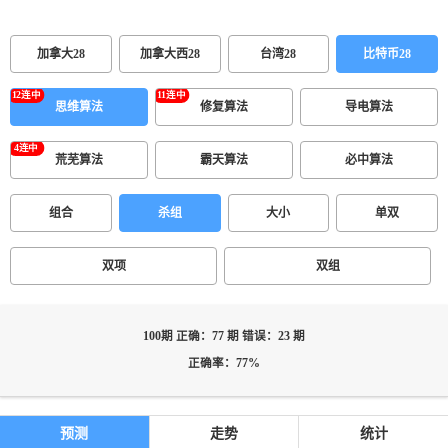
加拿大28
加拿大西28
台湾28
比特币28
思维算法
修复算法
导电算法
荒芜算法
霸天算法
必中算法
组合
杀组
大小
单双
双项
双组
100期 正确：77 期 错误：23 期
正确率：77%
预测
走势
统计