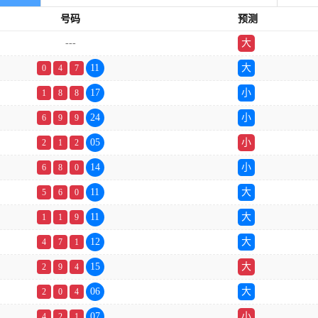
号码
预测
---
大
单
11
大
0
4
7
17
小
1
8
8
24
小
6
9
9
05
小
2
1
2
14
小
6
8
0
11
大
5
6
0
11
大
1
1
9
12
大
4
7
1
15
大
2
9
4
06
大
2
0
4
07
小
4
2
1