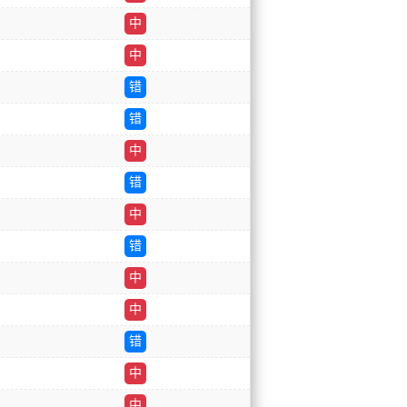
中
中
错
错
中
错
中
错
中
中
错
中
中