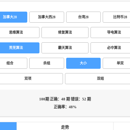
加拿大28
加拿大西28
台湾28
比特币28
思维算法
修复算法
导电算法
荒芜算法
霸天算法
必中算法
组合
杀组
大小
单双
双项
双组
100期 正确：48 期 错误：52 期
正确率：48%
走势