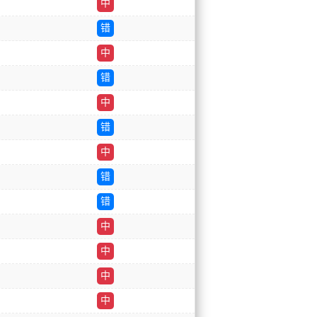
中
错
中
错
中
错
中
错
错
中
中
中
中