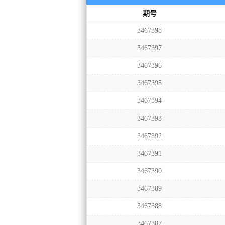
期号
3467398
3467397
3467396
3467395
3467394
3467393
3467392
3467391
3467390
3467389
3467388
3467387