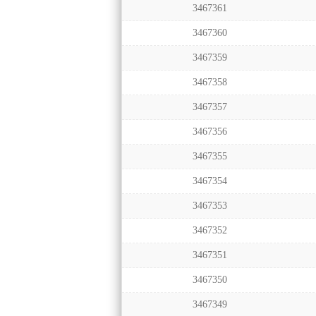
3467361
3467360
3467359
3467358
3467357
3467356
3467355
3467354
3467353
3467352
3467351
3467350
3467349