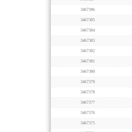
3467386
3467385
3467384
3467383
3467382
3467381
3467380
3467379
3467378
3467377
3467376
3467375