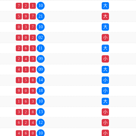
10
大
7
2
1
21
大
5
9
7
10
大
0
3
7
02
小
0
0
2
11
大
2
6
3
09
小
2
4
3
09
大
4
1
4
14
小
1
5
8
18
小
9
0
9
10
大
1
6
3
13
小
3
2
8
12
小
6
2
4
10
小
4
6
0