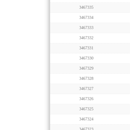
3467335
3467334
3467333
3467332
3467331
3467330
3467329
3467328
3467327
3467326
3467325
3467324
3467323