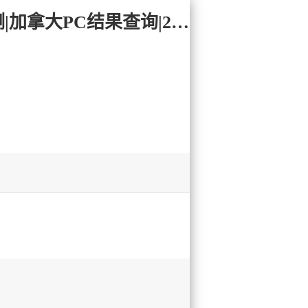
易记网址:28yc.COm 加拿大28-加拿大预测网|加拿大PC在线预测|加拿大PC结果查询|28在线预测咪牌查询_专注研究咪牌_加拿大PC结果走势_官方!