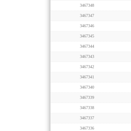
3467348
3467347
3467346
3467345
3467344
3467343
3467342
3467341
3467340
3467339
3467338
3467337
3467336