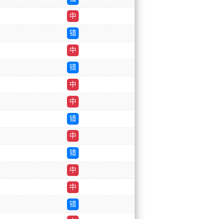
中
错
中
错
中
中
错
中
错
中
中
错