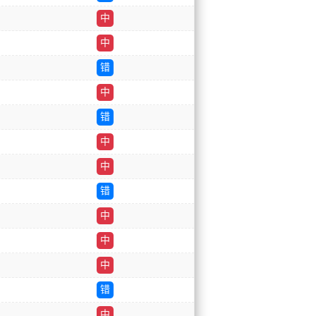
中
中
错
中
错
中
中
错
中
中
中
错
中