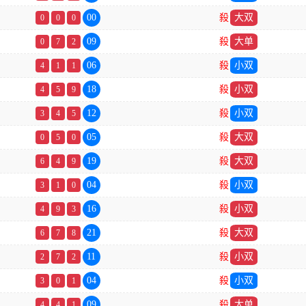
00
殺
大双
0
0
0
09
殺
大单
0
7
2
06
殺
小双
4
1
1
18
殺
小双
4
5
9
12
殺
小双
3
4
5
05
殺
大双
0
5
0
19
殺
大双
6
4
9
04
殺
小双
3
1
0
16
殺
小双
4
9
3
21
殺
大双
6
7
8
11
殺
小双
2
7
2
04
殺
小双
3
0
1
09
殺
大单
4
4
1