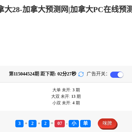
第
115044524
期 距下期:
02
分
27
秒
广告开关：
大单
未开:
3
期
大双
未开:
13
期
小双
未开:
4
期
3
+
2
+
2
=
07
-
小
单
咪牌