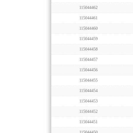
115044462
115044461
115044460
115044459
115044458
115044457
115044456
115044455
115044454
115044453
115044452
115044451
115044450