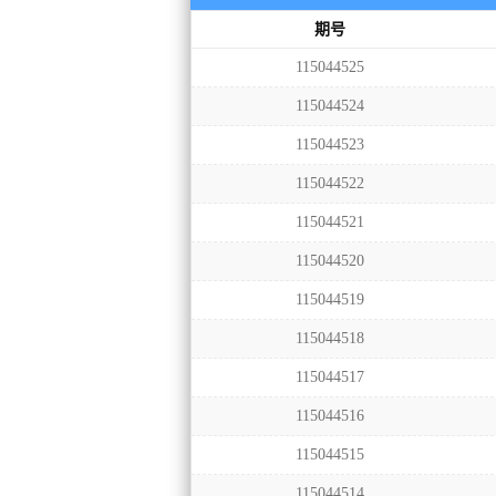
期号
115044525
115044524
115044523
115044522
115044521
115044520
115044519
115044518
115044517
115044516
115044515
115044514