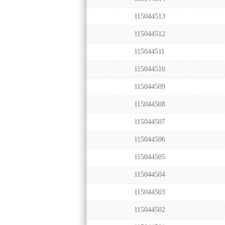
115044513
115044512
115044511
115044510
115044509
115044508
115044507
115044506
115044505
115044504
115044503
115044502