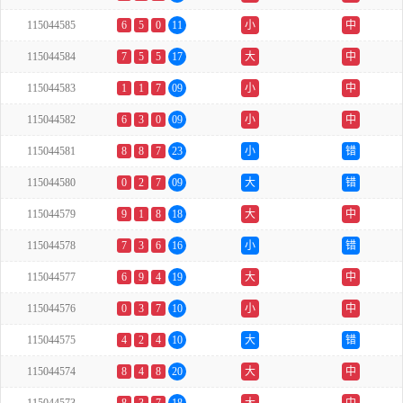
115044585
6
5
0
11
小
中
115044584
7
5
5
17
大
中
115044583
1
1
7
09
小
中
115044582
6
3
0
09
小
中
115044581
8
8
7
23
小
错
115044580
0
2
7
09
大
错
115044579
9
1
8
18
大
中
115044578
7
3
6
16
小
错
115044577
6
9
4
19
大
中
115044576
0
3
7
10
小
中
115044575
4
2
4
10
大
错
115044574
8
4
8
20
大
中