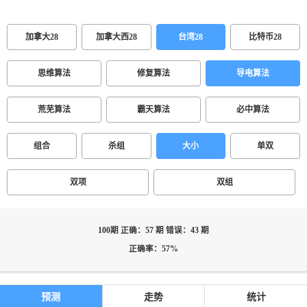
加拿大28
加拿大西28
台湾28
比特币28
思维算法
修复算法
导电算法
荒芜算法
霸天算法
必中算法
组合
杀组
大小
单双
双项
双组
100期 正确：57 期 错误：43 期
正确率：57%
预测
走势
统计