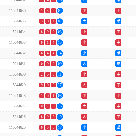
115044637
2
4
7
13
大
错
115044636
1
3
0
04
小
中
115044635
3
0
4
07
大
错
115044634
8
0
0
08
小
中
115044633
8
1
4
13
小
中
115044632
6
4
4
14
小
错
115044631
0
0
9
09
大
错
115044630
2
6
3
11
小
中
115044629
9
9
9
27
大
中
115044628
1
6
1
08
小
中
115044627
9
7
0
16
大
中
115044626
8
9
2
19
大
中
115044625
8
3
6
17
小
错