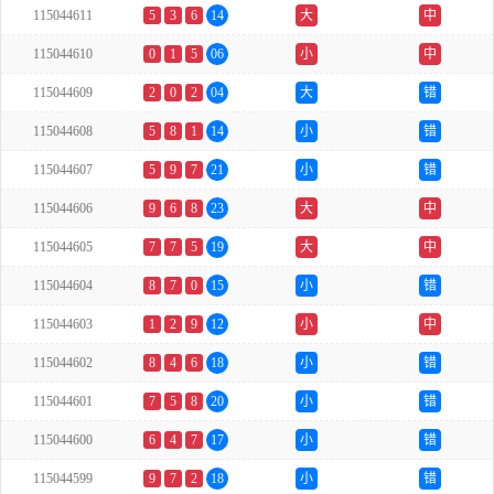
115044611
5
3
6
14
大
中
115044610
0
1
5
06
小
中
115044609
2
0
2
04
大
错
115044608
5
8
1
14
小
错
115044607
5
9
7
21
小
错
115044606
9
6
8
23
大
中
115044605
7
7
5
19
大
中
115044604
8
7
0
15
小
错
115044603
1
2
9
12
小
中
115044602
8
4
6
18
小
错
115044601
7
5
8
20
小
错
115044600
6
4
7
17
小
错
115044599
9
7
2
18
小
错