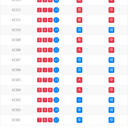
61513
8
6
4
18
双
中
61512
2
1
7
10
双
中
61511
8
5
4
17
单
中
61510
2
8
9
19
双
错
61509
8
6
7
21
单
中
61508
9
8
5
22
大
中
61507
0
3
2
05
双
错
61506
6
2
3
11
双
错
61505
9
7
3
19
大
中
61504
9
5
9
23
大
中
61503
6
7
9
22
小
错
61502
2
9
9
20
单
错
61501
7
6
9
22
单
错