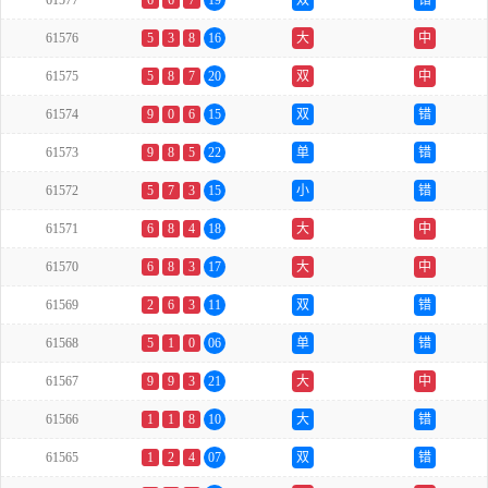
61577
6
6
7
19
双
错
61576
5
3
8
16
大
中
61575
5
8
7
20
双
中
61574
9
0
6
15
双
错
61573
9
8
5
22
单
错
61572
5
7
3
15
小
错
61571
6
8
4
18
大
中
61570
6
8
3
17
大
中
61569
2
6
3
11
双
错
61568
5
1
0
06
单
错
61567
9
9
3
21
大
中
61566
1
1
8
10
大
错
61565
1
2
4
07
双
错