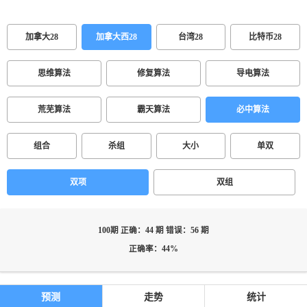
加拿大28
加拿大西28
台湾28
比特币28
思维算法
修复算法
导电算法
荒芜算法
霸天算法
必中算法
组合
杀组
大小
单双
双项
双组
100期 正确：44 期 错误：56 期
正确率：44%
预测
走势
统计