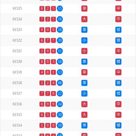
61525
8
2
5
15
单
中
61524
7
2
7
16
大
中
61523
9
0
9
18
单
错
61522
6
7
7
20
小
错
61521
2
0
9
11
小
中
61520
6
9
3
18
单
错
61519
4
8
1
13
单
中
61518
2
2
4
08
单
错
61517
7
7
8
22
小
错
61516
6
9
9
24
大
中
61515
6
5
9
20
大
中
61514
1
0
9
10
单
错