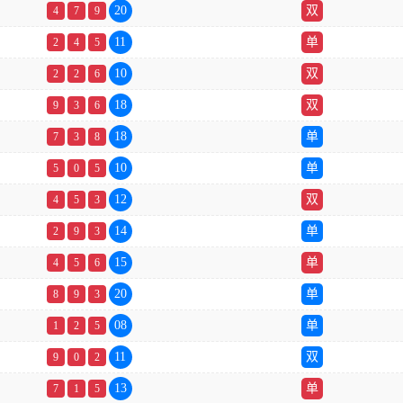
20
双
4
7
9
11
单
2
4
5
10
双
2
2
6
18
双
9
3
6
18
单
7
3
8
10
单
5
0
5
12
双
4
5
3
14
单
2
9
3
15
单
4
5
6
20
单
8
9
3
08
单
1
2
5
11
双
9
0
2
13
单
7
1
5