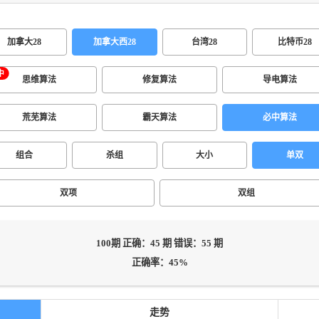
加拿大28
加拿大西28
台湾28
比特币28
思维算法
修复算法
导电算法
荒芜算法
霸天算法
必中算法
组合
杀组
大小
单双
双项
双组
100期 正确：45 期 错误：55 期
正确率：45%
走势