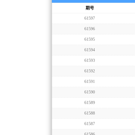
期号
61597
61596
61595
61594
61593
61592
61591
61590
61589
61588
61587
61586