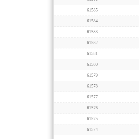
61585
61584
61583
61582
61581
61580
61579
61578
61577
61576
61575
61574