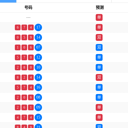
号码
预测
---
单
17
单
6
7
4
14
双
0
5
9
07
双
1
0
6
12
单
5
7
0
10
单
2
8
0
14
双
8
2
4
16
单
5
7
4
08
单
2
0
6
09
单
2
6
1
15
单
4
7
4
21
双
8
4
9