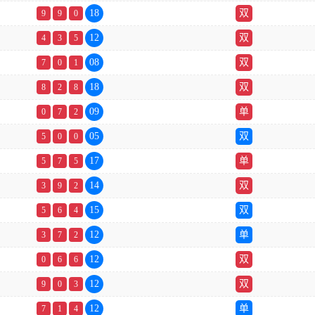
18
双
9
9
0
12
双
4
3
5
08
双
7
0
1
18
双
8
2
8
09
单
0
7
2
05
双
5
0
0
17
单
5
7
5
14
双
3
9
2
15
双
5
6
4
12
单
3
7
2
12
双
0
6
6
12
双
9
0
3
12
单
7
1
4