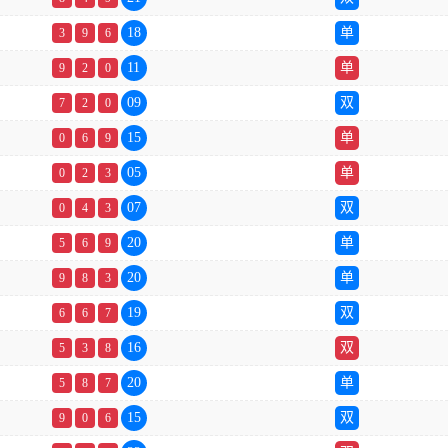
18
单
3
9
6
11
单
9
2
0
09
双
7
2
0
15
单
0
6
9
05
单
0
2
3
07
双
0
4
3
20
单
5
6
9
20
单
9
8
3
19
双
6
6
7
16
双
5
3
8
20
单
5
8
7
15
双
9
0
6