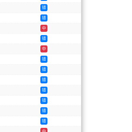
错
错
中
错
中
错
错
错
错
错
错
错
中