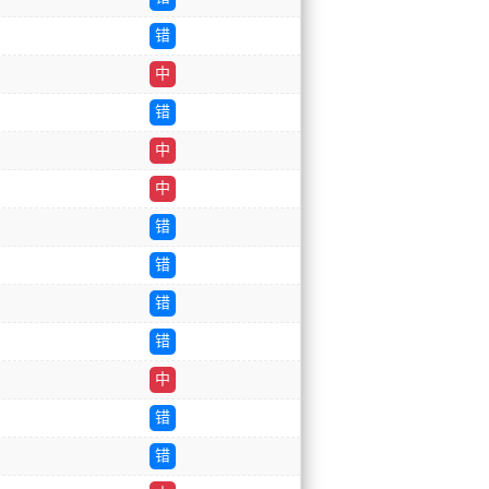
错
中
错
中
中
错
错
错
错
中
错
错