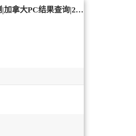
易记网址:28yc.COm 加拿大28-加拿大预测网|加拿大PC在线预测|加拿大PC结果查询|28在线预测咪牌查询_专注研究咪牌_加拿大PC结果走势_官方!