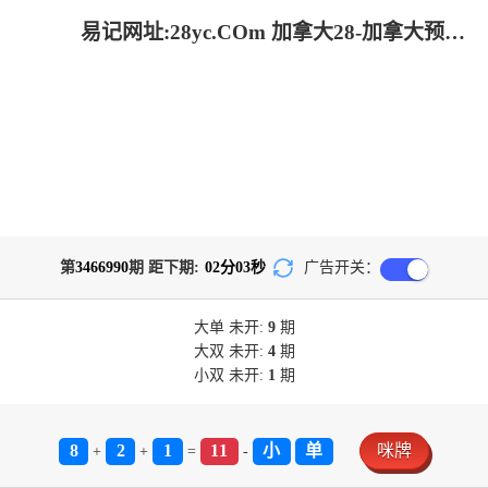
易记网址:28yc.COm 加拿大28-加拿大预测网|加拿大PC在线预测|加拿大PC结果查询|28在线预测咪牌查询_专注研究咪牌_加拿大PC结果走势_官方!
第
3466990
期 距下期:
02
分
03
秒
广告开关：
大单
未开:
9
期
大双
未开:
4
期
小双
未开:
1
期
8
2
1
11
小
单
咪牌
+
+
=
-