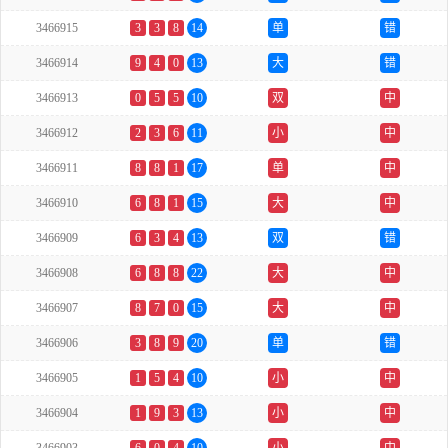
3466915
3
3
8
14
单
错
3466914
9
4
0
13
大
错
3466913
0
5
5
10
双
中
3466912
2
3
6
11
小
中
3466911
8
8
1
17
单
中
3466910
6
8
1
15
大
中
3466909
6
3
4
13
双
错
3466908
6
8
8
22
大
中
3466907
8
7
0
15
大
中
3466906
3
8
9
20
单
错
3466905
1
5
4
10
小
中
3466904
1
9
3
13
小
中