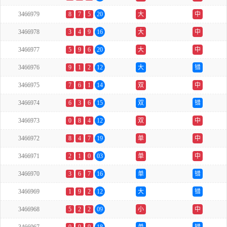
3466979
8
7
5
20
大
中
3466978
3
4
9
16
大
中
3466977
5
9
6
20
大
中
3466976
9
1
2
12
大
错
3466975
7
6
1
14
双
中
3466974
6
3
6
15
双
错
3466973
0
8
4
12
双
中
3466972
8
4
7
19
单
中
3466971
2
1
0
03
单
中
3466970
3
6
7
16
单
错
3466969
1
9
2
12
大
错
3466968
5
2
2
09
小
中