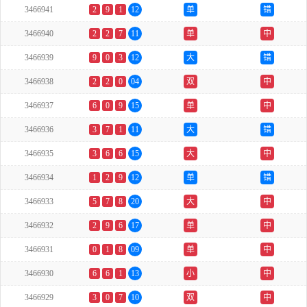
3466941
2
9
1
12
单
错
3466940
2
2
7
11
单
中
3466939
9
0
3
12
大
错
3466938
2
2
0
04
双
中
3466937
6
0
9
15
单
中
3466936
3
7
1
11
大
错
3466935
3
6
6
15
大
中
3466934
1
2
9
12
单
错
3466933
5
7
8
20
大
中
3466932
2
9
6
17
单
中
3466931
0
1
8
09
单
中
3466930
6
6
1
13
小
中
3466929
3
0
7
10
双
中