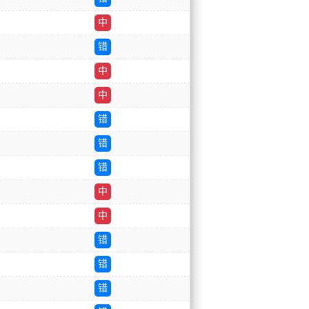
中
错
中
中
错
错
错
中
中
错
错
错