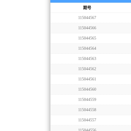
期号
115044567
115044566
115044565
115044564
115044563
115044562
115044561
115044560
115044559
115044558
115044557
115044556