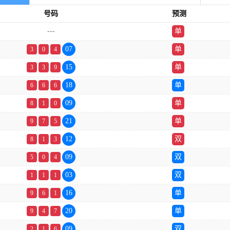
号码
预测
---
单
07
单
3
0
4
15
单
3
3
9
18
单
6
6
6
09
单
8
1
0
21
单
9
7
5
12
双
8
1
3
09
双
5
0
4
03
双
1
1
1
16
单
9
6
1
20
单
9
4
7
09
双
2
1
6