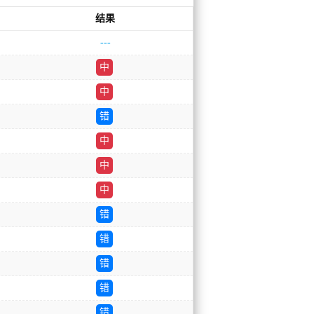
结果
---
中
中
错
中
中
中
错
错
错
错
错