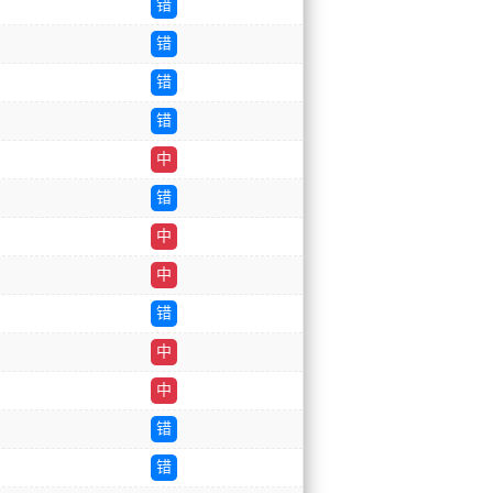
错
错
错
错
中
错
中
中
错
中
中
错
错