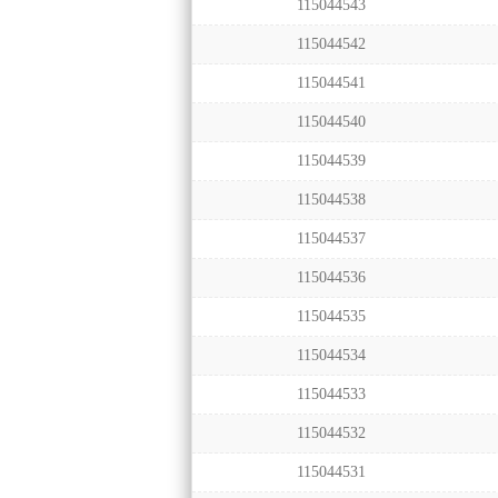
115044543
115044542
115044541
115044540
115044539
115044538
115044537
115044536
115044535
115044534
115044533
115044532
115044531