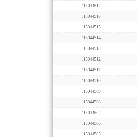
115044517
115044516
115044515
115044514
115044513
115044512
115044511
115044510
115044509
115044508
115044507
115044506
115044505