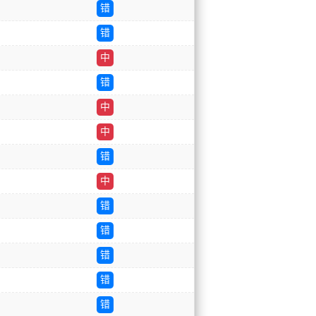
错
错
中
错
中
中
错
中
错
错
错
错
错